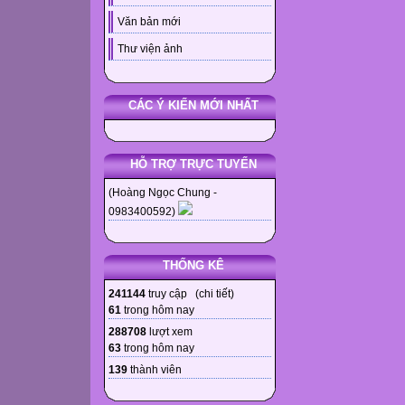
Văn bản mới
Thư viện ảnh
CÁC Ý KIẾN MỚI NHẤT
HỖ TRỢ TRỰC TUYẾN
(Hoàng Ngọc Chung -
0983400592)
THỐNG KÊ
241144
truy cập (
chi tiết
)
61
trong hôm nay
288708
lượt xem
63
trong hôm nay
139
thành viên