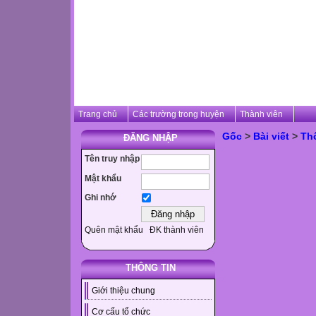
Trang chủ
Các trường trong huyện
Thành viên
Gốc
>
Bài viết
>
Th
ĐĂNG NHẬP
Tên truy nhập
Mật khẩu
Ghi nhớ
Quên mật khẩu
ĐK thành viên
THÔNG TIN
Giới thiệu chung
Cơ cấu tổ chức