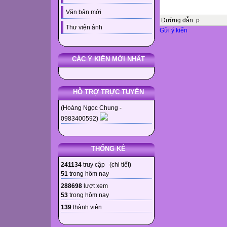
Văn bản mới
Đường dẫn
:
p
Thư viện ảnh
Gửi ý kiến
CÁC Ý KIẾN MỚI NHẤT
HỖ TRỢ TRỰC TUYẾN
(Hoàng Ngọc Chung -
0983400592)
THỐNG KÊ
241134
truy cập (
chi tiết
)
51
trong hôm nay
288698
lượt xem
53
trong hôm nay
139
thành viên