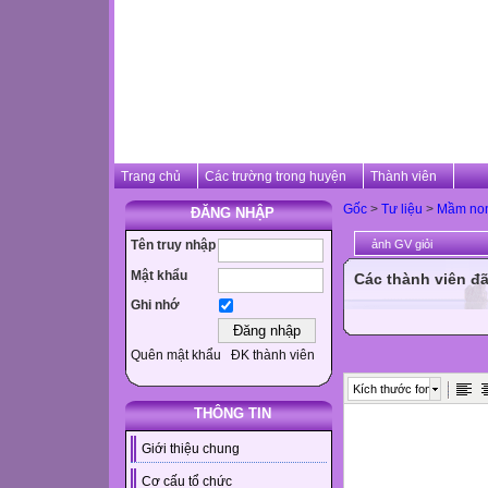
Trang chủ
Các trường trong huyện
Thành viên
Gốc
>
Tư liệu
>
Mầm no
ĐĂNG NHẬP
Tên truy nhập
ảnh GV giỏi
Mật khẩu
Các thành viên đã
Ghi nhớ
Quên mật khẩu
ĐK thành viên
Kích thước font
THÔNG TIN
Giới thiệu chung
Cơ cấu tổ chức