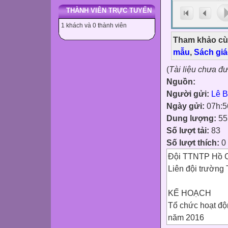
THÀNH VIÊN TRỰC TUYẾN
1 khách và 0 thành viên
Tham khảo cù
mẫu
,
Sách gi
(
Tài liệu chưa đ
Nguồn:
Người gửi:
Lê B
Ngày gửi:
07h:5
Dung lượng:
55
Số lượt tải:
83
Số lượt thích:
0
Đội TTNTP Hồ C
Liên đội trườn
KẾ HOẠCH
Tổ chức hoạt độ
năm 2016