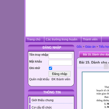
Trang chủ
Các trường trong huyện
Thành viên
Gốc
>
Giáo án
>
Tiểu họ
ĐĂNG NHẬP
Tên truy nhập
Bài 15. Dành cho đ
Mật khẩu
Bài 15. Dành cho
Ghi nhớ
Quên mật khẩu
ĐK thành viên
THÔNG TIN
Giới thiệu chung
Cơ cấu tổ chức