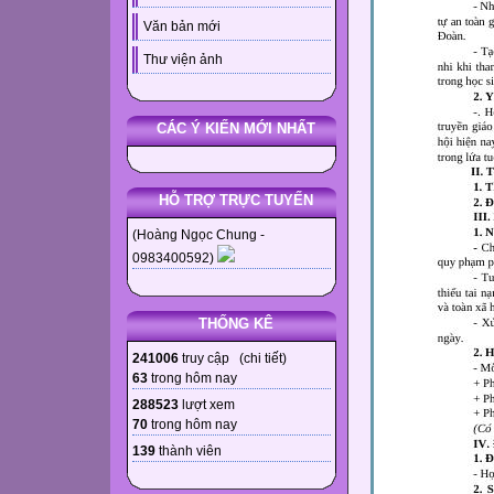
Văn bản mới
Thư viện ảnh
CÁC Ý KIẾN MỚI NHẤT
HỖ TRỢ TRỰC TUYẾN
(Hoàng Ngọc Chung -
0983400592)
THỐNG KÊ
241006
truy cập (
chi tiết
)
63
trong hôm nay
288523
lượt xem
70
trong hôm nay
139
thành viên