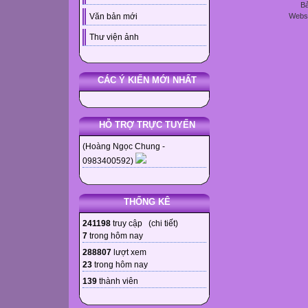
Bả
Websi
Văn bản mới
Thư viện ảnh
CÁC Ý KIẾN MỚI NHẤT
HỖ TRỢ TRỰC TUYẾN
(Hoàng Ngọc Chung -
0983400592)
THỐNG KÊ
241198
truy cập (
chi tiết
)
7
trong hôm nay
288807
lượt xem
23
trong hôm nay
139
thành viên