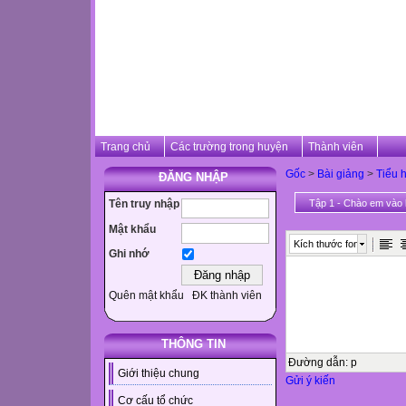
Trang chủ
Các trường trong huyện
Thành viên
Gốc
>
Bài giảng
>
Tiểu 
ĐĂNG NHẬP
Tên truy nhập
Tập 1 - Chào em vào 
Mật khẩu
Kích thước font
Ghi nhớ
Quên mật khẩu
ĐK thành viên
THÔNG TIN
Đường dẫn
:
p
Giới thiệu chung
Gửi ý kiến
Cơ cấu tổ chức