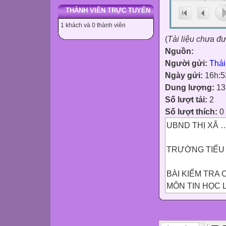
THÀNH VIÊN TRỰC TUYẾN
1 khách và 0 thành viên
(
Tài liệu chưa đ
Nguồn:
Người gửi:
Thái
Ngày gửi:
16h:5
Dung lượng:
13
Số lượt tải:
2
Số lượt thích:
0
UBND THỊ XÃ …
TRƯỜNG TIỂU 
BÀI KIỂM TRA C
MÔN TIN HỌC L
Thời gian làm bà