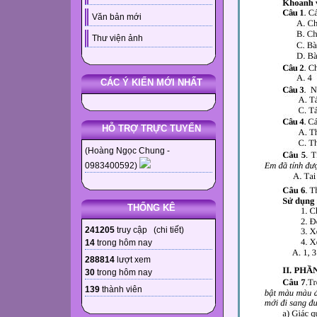
Văn bản mới
Thư viện ảnh
CÁC Ý KIẾN MỚI NHẤT
HỖ TRỢ TRỰC TUYẾN
(Hoàng Ngọc Chung -
0983400592)
THỐNG KÊ
241205
truy cập (
chi tiết
)
14
trong hôm nay
288814
lượt xem
30
trong hôm nay
139
thành viên