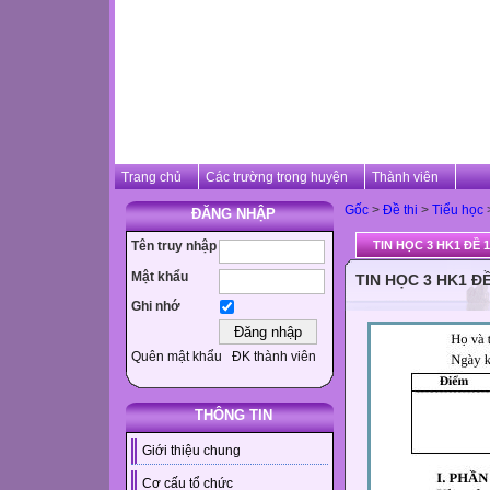
Trang chủ
Các trường trong huyện
Thành viên
Gốc
>
Đề thi
>
Tiểu học
ĐĂNG NHẬP
Tên truy nhập
TIN HỌC 3 HK1 ĐỀ 1
Mật khẩu
TIN HỌC 3 HK1 ĐỀ
Ghi nhớ
Quên mật khẩu
ĐK thành viên
THÔNG TIN
Giới thiệu chung
Cơ cấu tổ chức