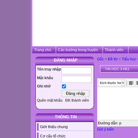
Trang chủ
Các trường trong huyện
Thành viên
Gốc
>
Đề thi
>
Tiểu học
ĐĂNG NHẬP
Tên truy nhập
TIN HỌC 3 HK1
Mật khẩu
Kích thước font
Ghi nhớ
Quên mật khẩu
ĐK thành viên
THÔNG TIN
Đường dẫn
:
p
Giới thiệu chung
Gửi ý kiến
Cơ cấu tổ chức