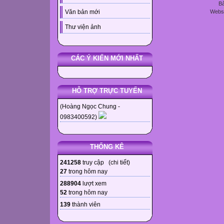
Bả
Websi
Văn bản mới
Thư viện ảnh
CÁC Ý KIẾN MỚI NHẤT
HỖ TRỢ TRỰC TUYẾN
(Hoàng Ngọc Chung -
0983400592)
THỐNG KÊ
241258
truy cập (
chi tiết
)
27
trong hôm nay
288904
lượt xem
52
trong hôm nay
139
thành viên