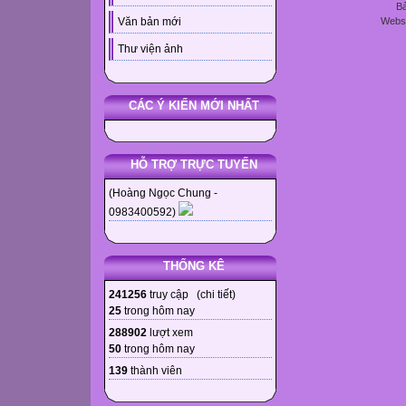
Bả
Websi
Văn bản mới
Thư viện ảnh
CÁC Ý KIẾN MỚI NHẤT
HỖ TRỢ TRỰC TUYẾN
(Hoàng Ngọc Chung -
0983400592)
THỐNG KÊ
241256
truy cập (
chi tiết
)
25
trong hôm nay
288902
lượt xem
50
trong hôm nay
139
thành viên