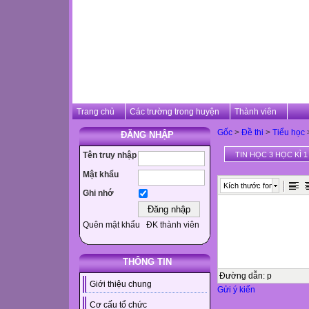
Trang chủ
Các trường trong huyện
Thành viên
Gốc
>
Đề thi
>
Tiểu học
ĐĂNG NHẬP
Tên truy nhập
TIN HỌC 3 HỌC KÌ 1
Mật khẩu
Kích thước font
Ghi nhớ
Quên mật khẩu
ĐK thành viên
THÔNG TIN
Đường dẫn
:
p
Giới thiệu chung
Gửi ý kiến
Cơ cấu tổ chức