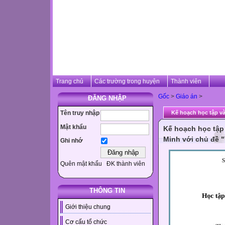
Trang chủ
Các trường trong huyện
Thành viên
Gốc
>
Giáo án
>
ĐĂNG NHẬP
Tên truy nhập
Kế hoạch học tập và
Mật khẩu
Kế hoạch học tập
Minh với chủ đề "
Ghi nhớ
Quên mật khẩu
ĐK thành viên
THÔNG TIN
Giới thiệu chung
Cơ cấu tổ chức