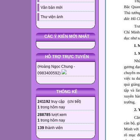
Văn bản mới
Thư viện ảnh
CÁC Ý KIẾN MỚI NHẤT
HỖ TRỢ TRỰC TUYẾN
(Hoàng Ngọc Chung -
0983400592)
THỐNG KÊ
241192
truy cập (
chi tiết
)
1
trong hôm nay
288785
lượt xem
1
trong hôm nay
139
thành viên