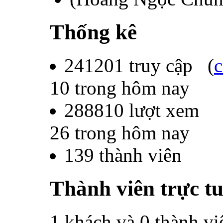
Thống kê
241201
truy cập (
c
10
trong hôm nay
288810
lượt xem
26
trong hôm nay
139
thành viên
Thành viên trực t
1 khách và 0 thành vi