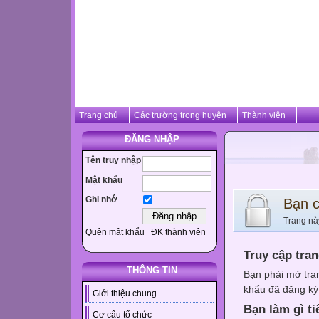
Trang chủ
Các trường trong huyện
Thành viên
ĐĂNG NHẬP
Tên truy nhập
Mật khẩu
Ghi nhớ
Bạn 
Trang nà
Quên mật khẩu
ĐK thành viên
Truy cập tra
THÔNG TIN
Bạn phải mở tra
khẩu đã đăng ký 
Giới thiệu chung
Bạn làm gì ti
Cơ cấu tổ chức