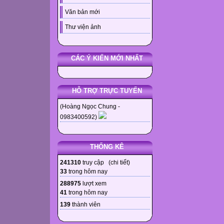
Văn bản mới
Thư viện ảnh
CÁC Ý KIẾN MỚI NHẤT
HỖ TRỢ TRỰC TUYẾN
(Hoàng Ngọc Chung -
0983400592)
THỐNG KÊ
241310
truy cập (
chi tiết
)
33
trong hôm nay
288975
lượt xem
41
trong hôm nay
139
thành viên