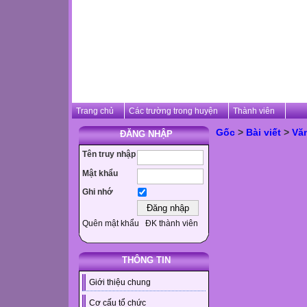
Trang chủ
Các trường trong huyện
Thành viên
Gốc
>
Bài viết
>
Vă
ĐĂNG NHẬP
Tên truy nhập
Mật khẩu
Ghi nhớ
Quên mật khẩu
ĐK thành viên
THÔNG TIN
Giới thiệu chung
Cơ cấu tổ chức