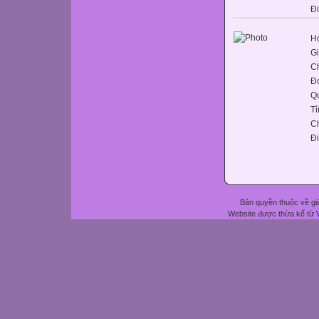
Đ
Họ
Gi
C
Đơ
Q
Tỉ
C
Đ
Bản quyền thuộc về gi
Website được thừa kế từ