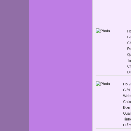
Họ
Gi
C
Đơ
Q
Tỉ
C
Đi
Họ v
Giới 
Webs
Chức
Đơn 
Quận
Tỉnh
Điểm