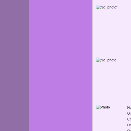
Họ
Gi
C
Đơ
Q