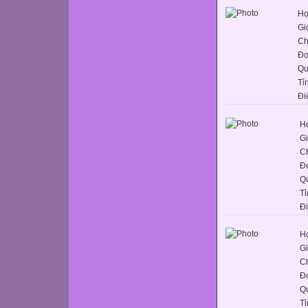
Họ
Gi
Ch
Đơ
Qu
Tỉ
Đi
Họ
Gi
C
Đơ
Q
Tỉ
Đ
Họ
Gi
C
Đơ
Q
Tỉ