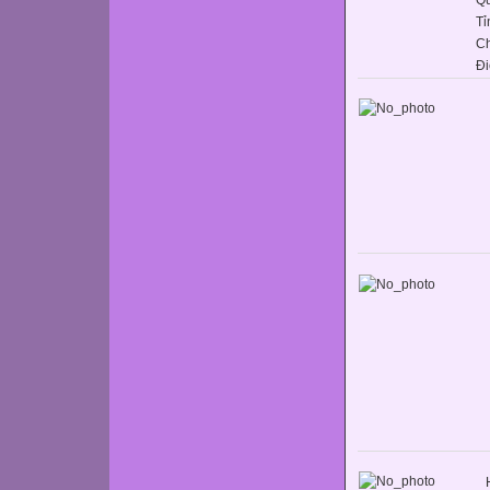
Tỉ
C
Đi