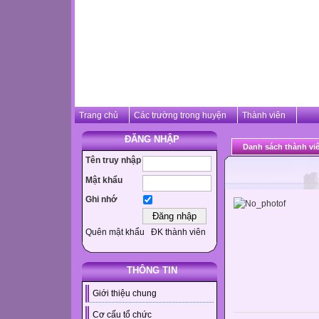
Trang chủ
Các trường trong huyện
Thành viên
ĐĂNG NHẬP
Danh sách thành vi
Tên truy nhập
Mật khẩu
Ghi nhớ
Quên mật khẩu
ĐK thành viên
THÔNG TIN
Giới thiệu chung
Cơ cấu tổ chức