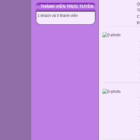
Q
THÀNH VIÊN TRỰC TUYẾN
T
1 khách và 0 thành viên
C
Đ