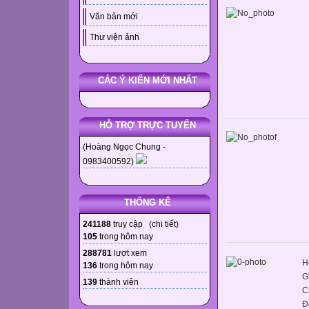
Văn bản mới
Thư viện ảnh
CÁC Ý KIẾN MỚI NHẤT
HỖ TRỢ TRỰC TUYẾN
(Hoàng Ngọc Chung -
0983400592)
THỐNG KÊ
241188
truy cập (
chi tiết
)
105
trong hôm nay
288781
lượt xem
H
136
trong hôm nay
G
139
thành viên
C
Đ