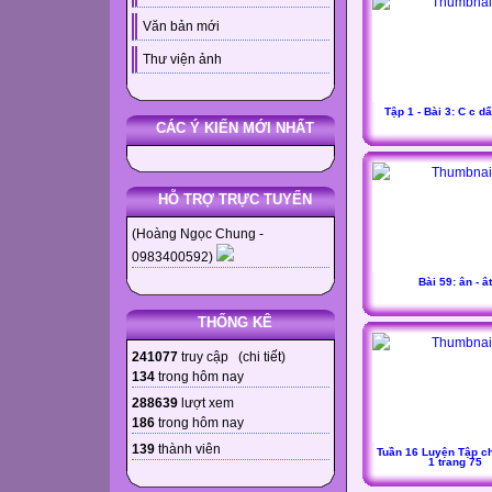
Văn bản mới
Thư viện ảnh
Tập 1 - Bài 3: C c d
CÁC Ý KIẾN MỚI NHẤT
HỖ TRỢ TRỰC TUYẾN
(Hoàng Ngọc Chung -
0983400592)
Bài 59: ân - ât
THỐNG KÊ
241077
truy cập (
chi tiết
)
134
trong hôm nay
288639
lượt xem
186
trong hôm nay
139
thành viên
Tuần 16 Luyện Tập ch
1 trang 75