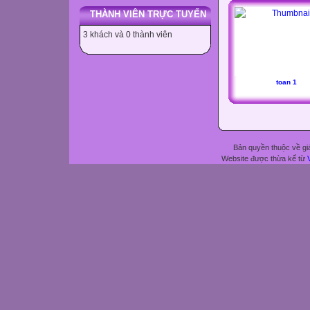
THÀNH VIÊN TRỰC TUYẾN
3 khách và 0 thành viên
toan 1
Bản quyền thuộc về gi
Website được thừa kế từ