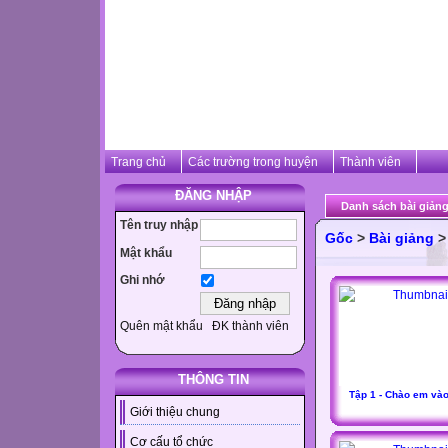
Trang chủ
Các trường trong huyện
Thành viên
ĐĂNG NHẬP
Danh sách bài giảng
Tên truy nhập
Gốc
>
Bài giảng
Mật khẩu
Ghi nhớ
Quên mật khẩu
ĐK thành viên
THÔNG TIN
Tập 1 - Chào em vào
Giới thiệu chung
Cơ cấu tổ chức