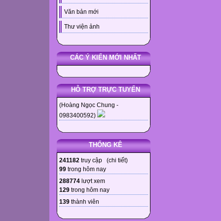
Văn bản mới
Thư viện ảnh
CÁC Ý KIẾN MỚI NHẤT
HỖ TRỢ TRỰC TUYẾN
(Hoàng Ngọc Chung -
0983400592)
THỐNG KÊ
241182
truy cập (
chi tiết
)
99
trong hôm nay
288774
lượt xem
129
trong hôm nay
139
thành viên