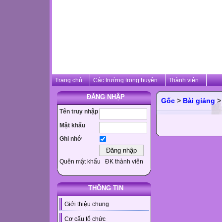
Trang chủ
Các trường trong huyện
Thành viên
ĐĂNG NHẬP
Gốc
>
Bài giảng
Tên truy nhập
Mật khẩu
Ghi nhớ
Quên mật khẩu
ĐK thành viên
THÔNG TIN
Giới thiệu chung
Cơ cấu tổ chức