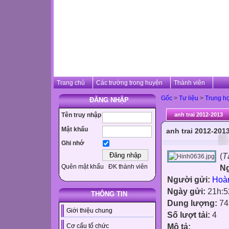
Trang chủ
Các trường trong huyện
Thành viên
Gốc
>
Tư liệu
>
Trung h
ĐĂNG NHẬP
Tên truy nhập
anh trai 2012-2013
Mật khẩu
anh trai 2012-201
Ghi nhớ
(
T
Quên mật khẩu
ĐK thành viên
N
Người gửi:
Hoà
Ngày gửi:
21h:5
THÔNG TIN
Dung lượng:
74
Giới thiệu chung
Số lượt tải:
4
Mô tả:
Cơ cấu tổ chức