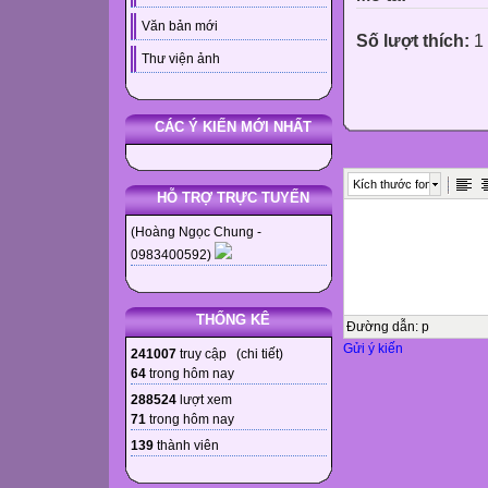
Văn bản mới
Số lượt thích:
1 
Thư viện ảnh
CÁC Ý KIẾN MỚI NHẤT
Kích thước font
HỖ TRỢ TRỰC TUYẾN
(Hoàng Ngọc Chung -
0983400592)
THỐNG KÊ
Đường dẫn
:
p
Gửi ý kiến
241007
truy cập (
chi tiết
)
64
trong hôm nay
288524
lượt xem
71
trong hôm nay
139
thành viên